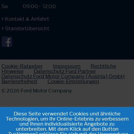
Sa
09:00
-
12:00
Kontakt & Anfahrt
Standortübersicht
Cookie-Ratgeber
Impressum
Rechtliche
Hinweise
Datenschutz Ford Partner
Datenschutz Ford Motor Company (Austria) GmbH
Barrierefreiheit
Cookie-Einstellungen
© 2026 Ford Motor Company
Diese Seite verwendet Cookies und ähnliche
Technologien, um Ihr Online-Erlebnis zu verbessern
und Ihnen individualisierte Angebote zu
unterbreiten. Mit dem Klick auf den Button