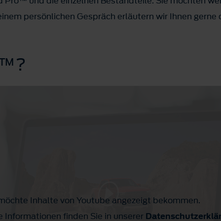
rd Pro™ und die einzelnen Bestandteile. Sie möchten we
einem persönlichen Gespräch erläutern wir Ihnen gerne di
ro™?
h möchte Inhalte von Youtube angezeigt bekommen.
e Informationen finden Sie in unserer
Datenschutzerklä