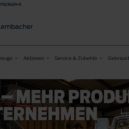
17923629-0
 Lembacher
zeuge
Aktionen
Service & Zubehör
Gebrauc