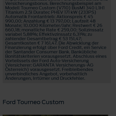
Versicherungsbonus. Berechnungsbeispiel am
Modell Tourneo Custom (V710) BusM1 340 L1H1
Titanium 2.5l Duratec PHEV 171 kW (233PS)
Automatik Frontantrieb: Aktionspreis € 45
990,00; Anzahlung € 13 797,00; Laufzeit 48
Monate; 10.000 Kilometer/Jahr; Restwert € 26
660,18; monatliche Rate € 259,00; Sollzinssatz
variabel 5,88%; Effektivzinssatz 6,31%; zu
zahlender Gesamtbetrag € 53 151,47;
Gesamtkosten € 7 161,47. Die Abwicklung der
Finanzierung erfolgt über Ford Credit, ein Service
der Santander Consumer Bank. Bankübliche
Bonitätskriterien vorausgesetzt. Abschluss eines
Vorteilssets der Ford Auto-Versicherung
(Versicherer: GARANTA Versicherungs-AG
Österreich) vorausgesetzt. Freibleibendes
unverbindliches Angebot, vorbehaltlich
Änderungen, Irrtümer und Druckfehler.
Ford Tourneo Custom