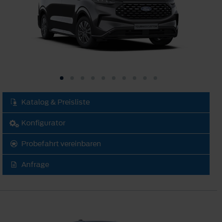
Katalog & Preisliste
Konfigurator
Probefahrt vereinbaren
Anfrage