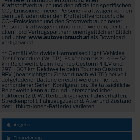
Kraftstoffverbrauch und den offiziellen spezifischen
CO
-Emissionen neuer Personenkraftwagen können
2
dem Leitfaden über den Kraftstoffverbrauch, die
CO
-Emissionen und den Stromverbrauch neuer
2
Personenkraftwagen entnommen werden, der bei
allen Ford Vertragspartnern unentgeltlich erhältlich
und unter
www.autoverbrauch.at
als Download
verfügbar ist.
** Gemäß Worldwide Harmonised Light Vehicles
Test Procedure (WLTP). Es können bis zu 49 – 52
km Reichweite beim Tourneo Custom PHEV und
297 – 307 km Reichweite beim Tourneo Custom
BEV (beabsichtigter Zielwert nach WLTP) bei voll
aufgeladener Batterie erreicht werden – je nach
vorhandener Serien-Konfiguration. Die tatsächliche
Reichweite kann aufgrund unterschiedlicher
Faktoren (z.B. Wetterbedingungen, Fahrverhalten,
Streckenprofil, Fahrzeugzustand, Alter und Zustand
der Lithium-Ionen-Batterie) variieren.
Angebot
Finanzierung