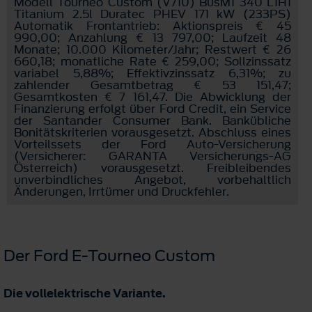
Modell Tourneo Custom (V710) BusM1 340 L1H1
Titanium 2.5l Duratec PHEV 171 kW (233PS)
Automatik Frontantrieb: Aktionspreis € 45
990,00; Anzahlung € 13 797,00; Laufzeit 48
Monate; 10.000 Kilometer/Jahr; Restwert € 26
660,18; monatliche Rate € 259,00; Sollzinssatz
variabel 5,88%; Effektivzinssatz 6,31%; zu
zahlender Gesamtbetrag € 53 151,47;
Gesamtkosten € 7 161,47. Die Abwicklung der
Finanzierung erfolgt über Ford Credit, ein Service
der Santander Consumer Bank. Bankübliche
Bonitätskriterien vorausgesetzt. Abschluss eines
Vorteilssets der Ford Auto-Versicherung
(Versicherer: GARANTA Versicherungs-AG
Österreich) vorausgesetzt. Freibleibendes
unverbindliches Angebot, vorbehaltlich
Änderungen, Irrtümer und Druckfehler.
Der Ford E-Tourneo Custom
Die vollelektrische Variante.